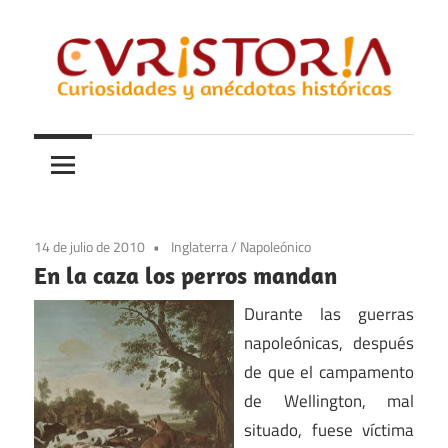
Saltar
al
contenido
Curiosidades
Curistoria
y
anécdotas
de
la
14 de julio de 2010
Inglaterra
/
Napoleónico
historia
En la caza los perros mandan
Durante las guerras
napoleónicas, después
de que el campamento
de Wellington, mal
situado, fuese víctima