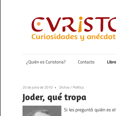
Saltar
al
contenido
Curiosidades
y
anécdotas
¿Quién es Curistoria?
Contacto
Libr
de
la
historia
20 de junio de 2010
Dichos
/
Política
Joder, qué tropa
Si les preguntó quién es e