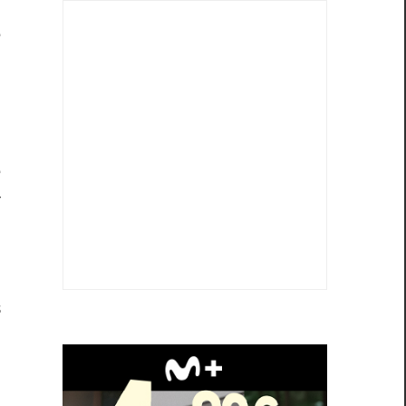
o
e
l
i
e
r
,
s
s