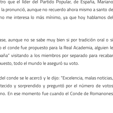
ro que el líder del Partido Popular, de España, Marian
 la pronunció, aunque no recuerdo ahora mismo a santo d
o, no me interesa lo más mínimo, ya que hoy hablamos de
rase, aunque no se sabe muy bien si por tradición oral o s
o el conde fue propuesto para la Real Academia, alguien l
aña” visitando a los miembros por separado para recaba
supuesto, todo el mundo le aseguró su voto.
el conde se le acercó y le dijo: “Excelencia, malas noticias
ntecido y sorprendido y preguntó por el número de voto
inguno. En ese momento fue cuando el Conde de Romanone