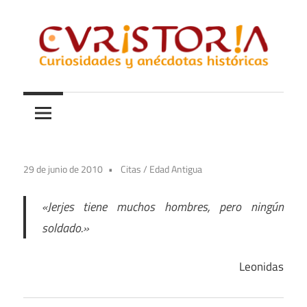
Saltar
al
contenido
Curiosidades
Curistoria
y
anécdotas
de
la
29 de junio de 2010
Citas
/
Edad Antigua
historia
«Jerjes tiene muchos hombres, pero ningún
soldado.»
Leonidas