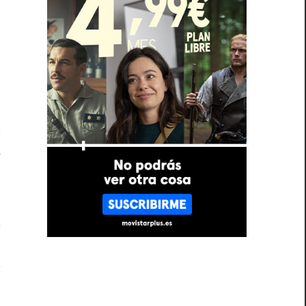
o
.
e
,
y
e
?