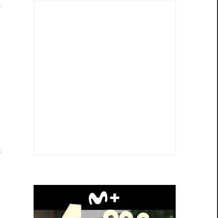
a
n
.
,
a
n
s
n
l