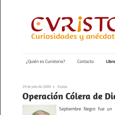
Saltar
al
contenido
Curiosidades
y
anécdotas
¿Quién es Curistoria?
Contacto
Libr
de
la
historia
29 de julio de 2009
Espías
Operación Cólera de Di
Septiembre Negro fue un 