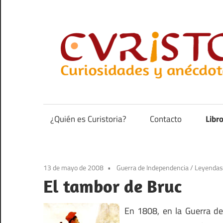
Saltar
al
contenido
Curiosidades
y
anécdotas
¿Quién es Curistoria?
Contacto
Libr
de
la
historia
13 de mayo de 2008
Guerra de Independencia
/
Leyendas
El tambor de Bruc
En 1808, en la Guerra de