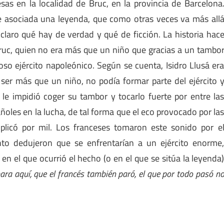
sas en la localidad de Bruc, en la provincia de Barcelona
ne asociada una leyenda, que como otras veces va más all
 claro qué hay de verdad y qué de ficción. La historia hac
ruc, quien no era más que un niño que gracias a un tambo
oso ejército napoleónico. Según se cuenta, Isidro Llusá er
 ser más que un niño, no podía formar parte del ejército 
 le impidió coger su tambor y tocarlo fuerte por entre la
oles en la lucha, de tal forma que el eco provocado por la
plicó por mil. Los franceses tomaron este sonido por e
to dedujeron que se enfrentarían a un ejército enorme
 en el que ocurrió el hecho (o en el que se sitúa la leyenda
para aquí, que el francés también paró, el que por todo pasó n