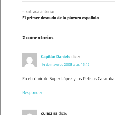
Navegación
Entrada anterior
El primer desnudo de la pintura española
de
entradas
2 comentarios
Capitán Daniels
dice:
14 de mayo de 2008 a las 15:42
En el cómic de Super López y los Petisos Caramban
Responder
curis2ria
dice: