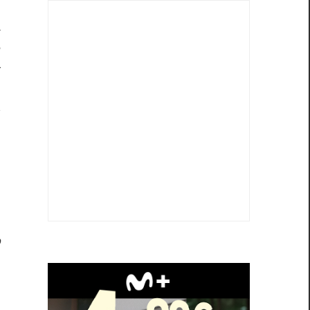
.
á
e
r
a
y
s
s
l
,
)
o