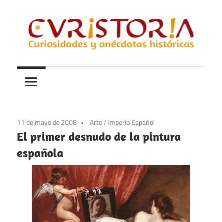
Saltar
al
contenido
Curiosidades
Curistoria
y
anécdotas
de
la
11 de mayo de 2008
Arte
/
Imperio Español
historia
El primer desnudo de la pintura
española