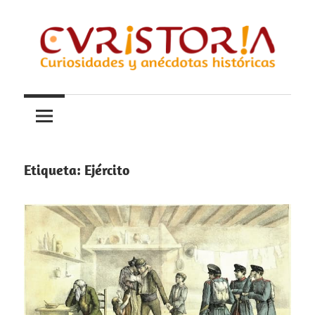
Saltar
al
contenido
Curiosidades
Curistoria
y
anécdotas
de
la
Etiqueta:
Ejército
historia