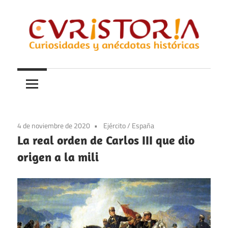
Saltar
al
contenido
Curiosidades
Curistoria
y
anécdotas
de
la
4 de noviembre de 2020
Ejército
/
España
historia
La real orden de Carlos III que dio
origen a la mili