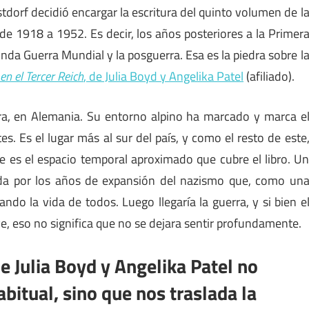
dorf decidió encargar la escritura del quinto volumen de l
a de 1918 a 1952. Es decir, los años posteriores a la Primer
unda Guerra Mundial y la posguerra. Esa es la piedra sobre l
en el Tercer Reich
, de Julia Boyd y Angelika Patel
(afiliado).
ra, en Alemania. Su entorno alpino ha marcado y marca e
es. Es el lugar más al sur del país, y como el resto de este
 es el espacio temporal aproximado que cubre el libro. U
uida por los años de expansión del nazismo que, como un
do la vida de todos. Luego llegaría la guerra, y si bien e
, eso no significa que no se dejara sentir profundamente.
de Julia Boyd y Angelika Patel no
bitual, sino que nos traslada la