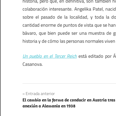
historia, pero que, en definitiva, son también h
colaboración interesante. Angelika Patel, nac
sobre el pasado de la localidad, y toda la do
cantidad enorme de puntos de vista que se han 
bávaro, que bien puede ser una muestra de gr
historia y de cómo las personas normales viven e
Un pueblo en el Tercer Reich
está editado por Át
Casanova.
Alemania
Navegación
Entrada anterior
Libros
El cambio en la forma de conducir en Austria tras
de
anexión a Alemania en 1938
Recomendaciones
entradas