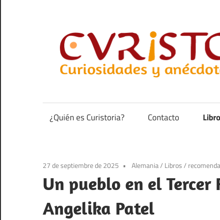
Saltar
al
contenido
Curiosidades
y
anécdotas
¿Quién es Curistoria?
Contacto
Libr
de
la
historia
27 de septiembre de 2025
Alemania
/
Libros
/
recomenda
Un pueblo en el Tercer 
Angelika Patel