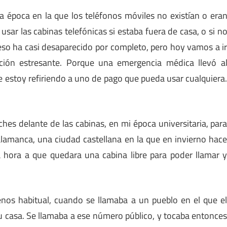
 época en la que los teléfonos móviles no existían o era
sar las cabinas telefónicas si estaba fuera de casa, o si n
 eso ha casi desaparecido por completo, pero hoy vamos a i
ión estresante. Porque una emergencia médica llevó a
me estoy refiriendo a uno de pago que pueda usar cualquiera
hes delante de las cabinas, en mi época universitaria, par
alamanca, una ciudad castellana en la que en invierno hac
a hora a que quedara una cabina libre para poder llamar 
os habitual, cuando se llamaba a un pueblo en el que e
u casa. Se llamaba a ese número público, y tocaba entonce