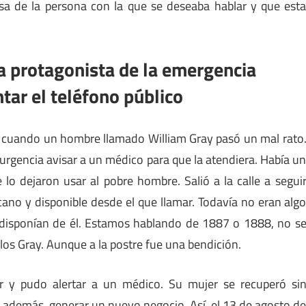
sa de la persona con la que se deseaba hablar y que est
la protagonista de la emergencia
ntar el teléfono público
 cuando un hombre llamado William Gray pasó un mal rato
urgencia avisar a un médico para que la atendiera. Había u
 lo dejaron usar al pobre hombre. Salió a la calle a segui
ano y disponible desde el que llamar. Todavía no eran alg
 disponían de él. Estamos hablando de 1887 o 1888, no s
los Gray. Aunque a la postre fue una bendición.
mar y pudo alertar a un médico. Su mujer se recuperó si
, además, generar un nuevo negocio. Así, el 13 de agosto d