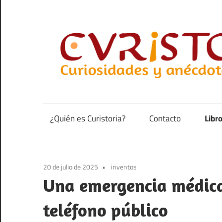
Saltar
al
contenido
Curiosidades
y
anécdotas
¿Quién es Curistoria?
Contacto
Libr
de
la
historia
20 de julio de 2025
inventos
Una emergencia médica 
teléfono público