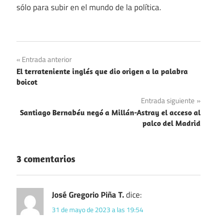
sólo para subir en el mundo de la política.
Estados
Navegación
Entrada anterior
Unidos
El terrateniente inglés que dio origen a la palabra
de
Política
boicot
entradas
Entrada siguiente
Santiago Bernabéu negó a Millán-Astray el acceso al
palco del Madrid
3 comentarios
José Gregorio Piña T.
dice:
31 de mayo de 2023 a las 19:54