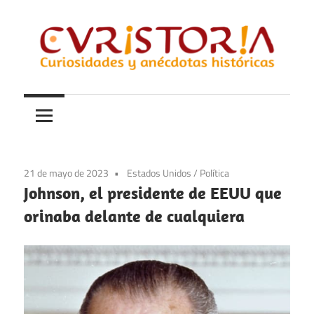
Saltar
al
contenido
Curiosidades
Curistoria
y
anécdotas
de
la
21 de mayo de 2023
Estados Unidos
/
Política
historia
Johnson, el presidente de EEUU que
orinaba delante de cualquiera