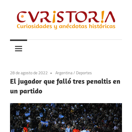
Saltar
al
contenido
Curiosidades
Curistoria
y
anécdotas
de
la
28 de agosto de 2022
Argentina
/
Deportes
historia
El jugador que falló tres penaltis en
un partido