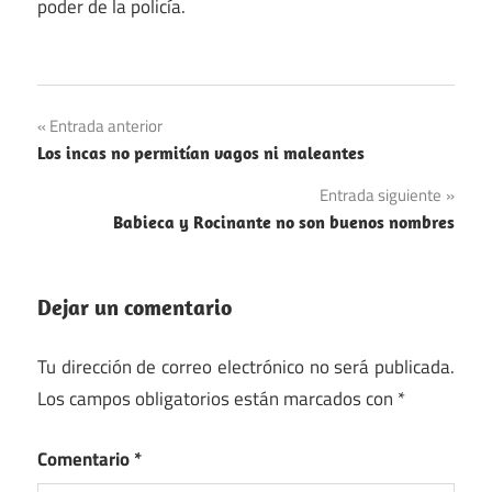
poder de la policía.
España
Navegación
Entrada anterior
Segunda
Los incas no permitían vagos ni maleantes
de
República
Entrada siguiente
Española
entradas
Babieca y Rocinante no son buenos nombres
Dejar un comentario
Tu dirección de correo electrónico no será publicada.
Los campos obligatorios están marcados con
*
Comentario
*