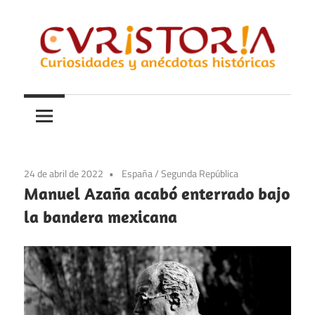
Saltar
al
contenido
Curiosidades
Curistoria
y
anécdotas
de
la
24 de abril de 2022
España
/
Segunda República
historia
Manuel Azaña acabó enterrado bajo
la bandera mexicana