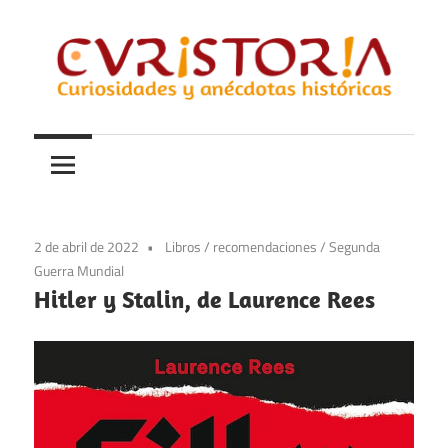
Saltar
al
contenido
Curiosidades
Curistoria
y
anécdotas
de
la
2 de abril de 2022
Libros
/
recomendaciones
/
Segunda
historia
Guerra Mundial
Hitler y Stalin, de Laurence Rees