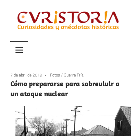
Saltar
al
contenido
Curiosidades
Curistoria
y
anécdotas
de
la
7 de abril de 2019
Fotos
/
Guerra Fría
historia
Cómo prepararse para sobrevivir a
un ataque nuclear