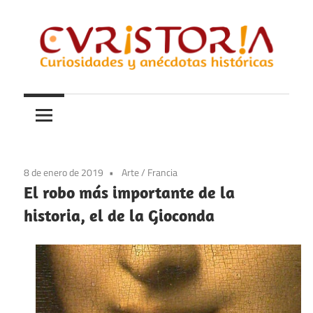
Saltar
al
contenido
Curiosidades
Curistoria
y
anécdotas
de
la
8 de enero de 2019
Arte
/
Francia
historia
El robo más importante de la
historia, el de la Gioconda