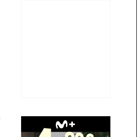
s
n
a