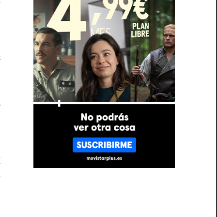
n
s
o
u
a
l
X
e
o
a