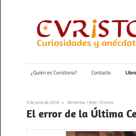
Saltar
al
contenido
Curiosidades
y
anécdotas
¿Quién es Curistoria?
Contacto
Libr
de
la
historia
3 de junio de 2018
Alimentos
/
Arte
/
Errores
El error de la Última C