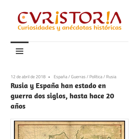
Saltar
al
contenido
Curiosidades
Curistoria
y
anécdotas
de
la
12 de abril de 2018
España
/
Guerras
/
Política
/
Rusia
historia
Rusia y España han estado en
guerra dos siglos, hasta hace 20
años