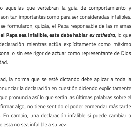
so aquellas que vertebran la guía de comportamiento 
 son tan importantes como para ser consideradas infalibles
o se formularon, quizás, el Papa responsable de las misma
el Papa sea infalible, este debe hablar
ex cathedra
, lo qu
 declaración mientras actúa explícitamente como máxim
ersonal o sin ese rigor de actuar como representante de Dio
dad.
idad, la norma que se esté dictando debe aplicar a toda l
ronunciar la declaración en cuestión diciendo explícitament
ue pronuncia así lo que serán las últimas palabras sobre e
l afirmar algo, no tiene sentido el poder enmendar más tard
. En cambio, una declaración infalible sí puede cambiar 
 esta no sea infalible a su vez.