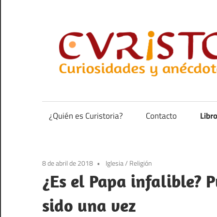
Saltar
al
contenido
Curiosidades
y
anécdotas
¿Quién es Curistoria?
Contacto
Libr
de
la
historia
8 de abril de 2018
Iglesia
/
Religión
¿Es el Papa infalible? P
sido una vez