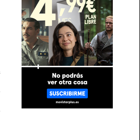
s
s
e
n
e
o