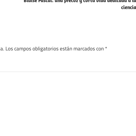
Blaise Pascal: una precoz y corta vida dedicada a l
cienci
a.
Los campos obligatorios están marcados con
*