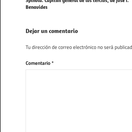
Spinola. Capitán general de los tercios, de José I.
de
Benavides
entradas
Dejar un comentario
Tu dirección de correo electrónico no será publicad
Comentario
*