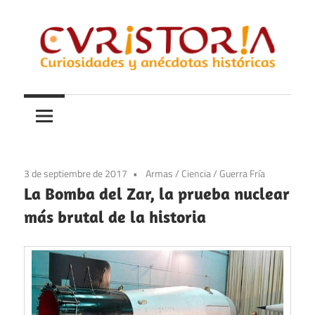
Saltar
al
contenido
Curiosidades
Curistoria
y
anécdotas
de
la
3 de septiembre de 2017
Armas
/
Ciencia
/
Guerra Fría
historia
La Bomba del Zar, la prueba nuclear
más brutal de la historia