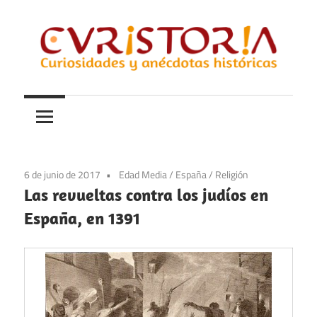
Saltar
al
contenido
Curiosidades
Curistoria
y
anécdotas
de
la
6 de junio de 2017
Edad Media
/
España
/
Religión
historia
Las revueltas contra los judíos en
España, en 1391