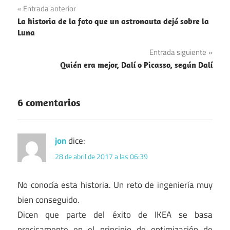
Navegación
Entrada anterior
La historia de la foto que un astronauta dejó sobre la
de
Luna
entradas
Entrada siguiente
Quién era mejor, Dalí o Picasso, según Dalí
6 comentarios
jon
dice:
28 de abril de 2017 a las 06:39
No conocía esta historia. Un reto de ingeniería muy
bien conseguido.
Dicen que parte del éxito de IKEA se basa
precisamente en el principio de optimización de