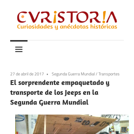
Saltar
al
contenido
Curiosidades
Curistoria
y
anécdotas
de
la
27 de abril de 2017
Segunda Guerra Mundial
/
Transportes
historia
El sorprendente empaquetado y
transporte de los Jeeps en la
Segunda Guerra Mundial