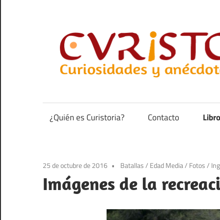
Saltar
al
contenido
Curiosidades
y
anécdotas
¿Quién es Curistoria?
Contacto
Libr
de
la
historia
25 de octubre de 2016
Batallas
/
Edad Media
/
Fotos
/
Ing
Imágenes de la recreac