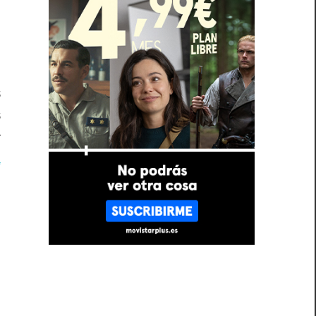
a
,
s
s
r
a