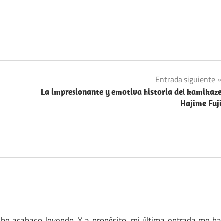
Entrada siguiente
La impresionante y emotiva historia del kamikaz
Hajime Fuj
 he acabado leyendo. Y a propósito, mi última entrada me h