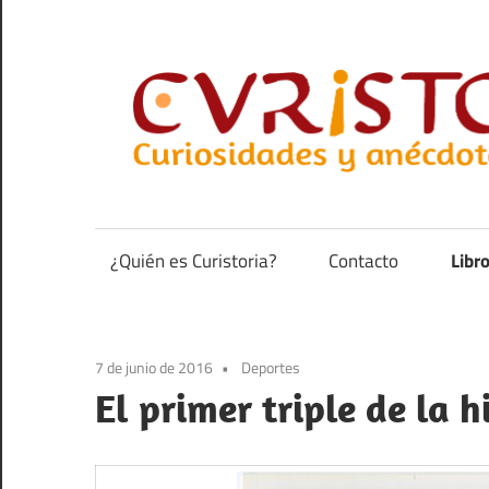
Saltar
al
contenido
Curiosidades
y
anécdotas
¿Quién es Curistoria?
Contacto
Libr
de
la
historia
7 de junio de 2016
Deportes
El primer triple de la 