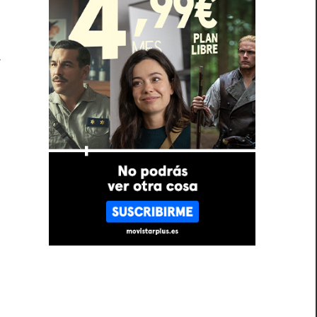
a
s
3
e