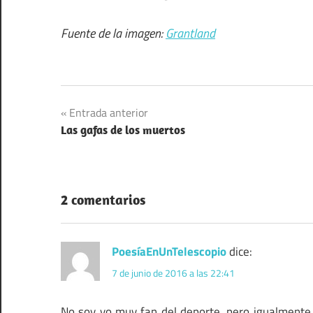
Fuente de la imagen:
Grantland
Navegación
Entrada anterior
Las gafas de los muertos
de
entradas
2 comentarios
PoesíaEnUnTelescopio
dice:
7 de junio de 2016 a las 22:41
No soy yo muy fan del deporte, pero igualmente