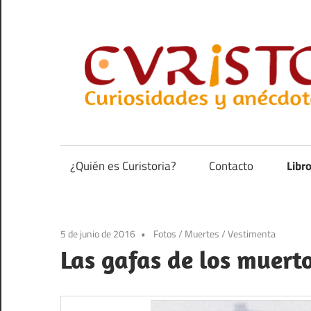
Saltar
al
contenido
Curiosidades
y
anécdotas
¿Quién es Curistoria?
Contacto
Libr
de
la
historia
5 de junio de 2016
Fotos
/
Muertes
/
Vestimenta
Las gafas de los muert