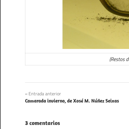
(Restos d
Navegación
Entrada anterior
Camarada invierno, de Xosé M. Núñez Seixas
de
entradas
3 comentarios