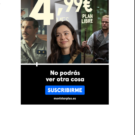
a
e
.