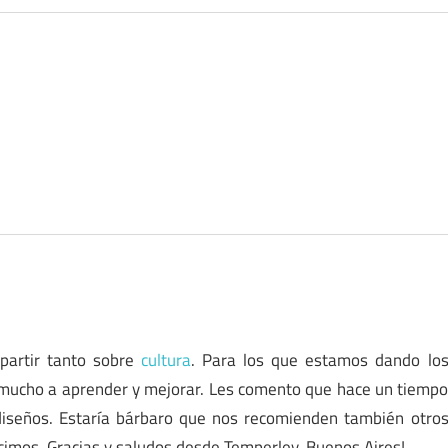
partir tanto sobre
cultura
. Para los que estamos dando lo
 mucho a aprender y mejorar. Les comento que hace un tiemp
diseños. Estaría bárbaro que nos recomienden también otro
ucimos. Gracias y saludos desde Temperley, Buenos Aires!