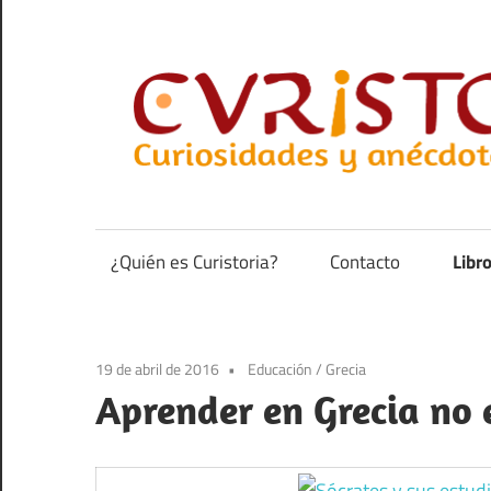
Saltar
al
contenido
Curiosidades
y
anécdotas
¿Quién es Curistoria?
Contacto
Libr
de
la
historia
19 de abril de 2016
Educación
/
Grecia
Aprender en Grecia no 