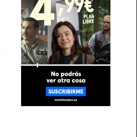
r
o
,
r
a
s
a
e