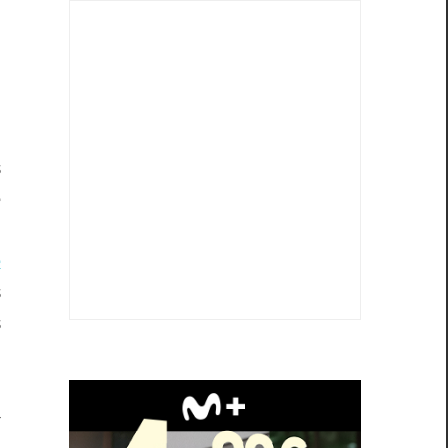
s
,
s
e
.
e
s
s
a
o