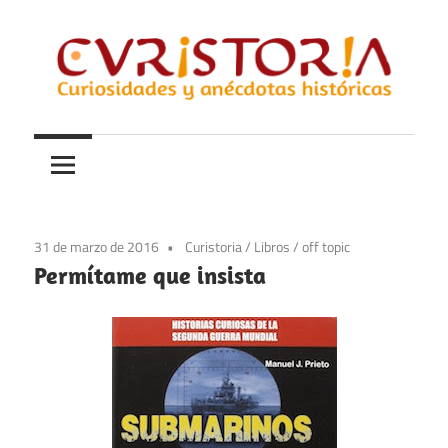
Saltar
al
contenido
Curiosidades
Curistoria
y
anécdotas
de
la
31 de marzo de 2016
Curistoria
/
Libros
/
off topic
historia
Permítame que insista