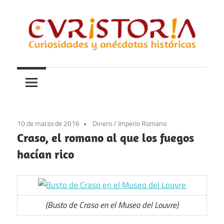
Saltar
al
contenido
Curiosidades
Curistoria
y
anécdotas
de
la
10 de marzo de 2016
Dinero
/
Imperio Romano
historia
Craso, el romano al que los fuegos
hacían rico
(Busto de Craso en el Museo del Louvre)