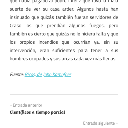
que había pagado al pobre infeliz que tuvo la mala
suerte de ver su casa arder. Algunos hasta han
insinuado que quizás también fueran servidores de
Craso los que prendían algunos fuegos, pero
también es cierto que quizás no le hiciera falta y que
los propios incendios que ocurrían ya, sin su
intervención, eran suficientes para tener a sus
hombres ocupados y sus arcas cada vez más llenas.
Fuente:
Ricos, de John Kampfner
Navegación
Entrada anterior
Científicos a tiempo parcial
de
Entrada siguiente