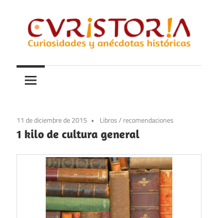
Saltar
al
contenido
Curiosidades
Curistoria
y
anécdotas
de
la
11 de diciembre de 2015
Libros
/
recomendaciones
historia
1 kilo de cultura general