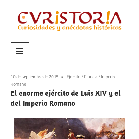
Saltar
al
contenido
Curiosidades
Curistoria
y
anécdotas
de
la
10 de septiembre de 2015
Ejército
/
Francia
/
Imperio
historia
Romano
El enorme ejército de Luis XIV y el
del Imperio Romano