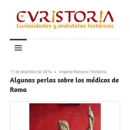
Saltar
al
contenido
Curiosidades
Curistoria
y
anécdotas
de
la
11 de diciembre de 2014
Imperio Romano
/
Medicina
historia
Algunas perlas sobre los médicos de
Roma