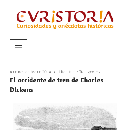
Saltar
al
contenido
Curiosidades
Curistoria
y
anécdotas
de
la
4 de noviembre de 2014
Literatura
/
Transportes
historia
El accidente de tren de Charles
Dickens