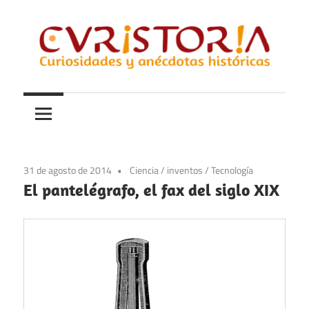
Saltar
al
contenido
Curiosidades
Curistoria
y
anécdotas
de
la
31 de agosto de 2014
Ciencia
/
inventos
/
Tecnología
historia
El pantelégrafo, el fax del siglo XIX