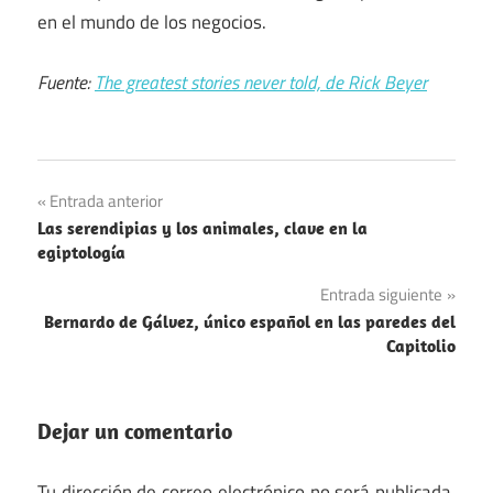
en el mundo de los negocios.
Fuente:
The greatest stories never told, de Rick Beyer
Navegación
Entrada anterior
Las serendipias y los animales, clave en la
de
egiptología
entradas
Entrada siguiente
Bernardo de Gálvez, único español en las paredes del
Capitolio
Dejar un comentario
Tu dirección de correo electrónico no será publicada.