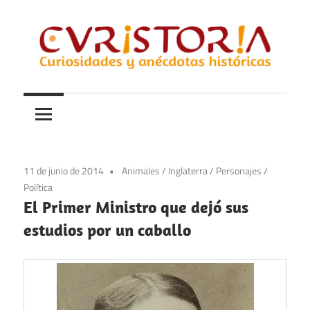
Saltar
al
contenido
Curiosidades
Curistoria
y
anécdotas
de
la
11 de junio de 2014
Animales
/
Inglaterra
/
Personajes
/
historia
Política
El Primer Ministro que dejó sus
estudios por un caballo