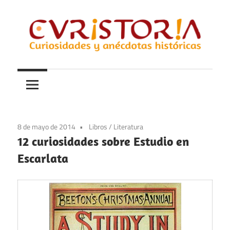
Saltar
al
contenido
Curiosidades
Curistoria
y
anécdotas
de
la
8 de mayo de 2014
Libros
/
Literatura
historia
12 curiosidades sobre Estudio en
Escarlata