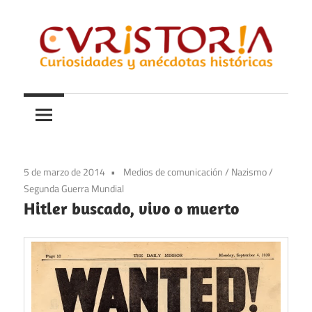
Saltar
al
contenido
Curiosidades
Curistoria
y
anécdotas
de
la
5 de marzo de 2014
Medios de comunicación
/
Nazismo
/
historia
Segunda Guerra Mundial
Hitler buscado, vivo o muerto