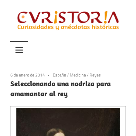
Saltar
al
contenido
Curiosidades
Curistoria
y
anécdotas
de
la
6 de enero de 2014
España
/
Medicina
/
Reyes
historia
Seleccionando una nodriza para
amamantar al rey