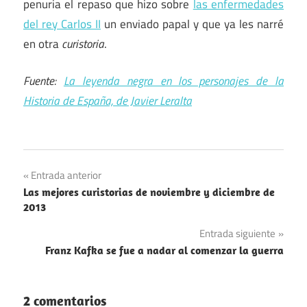
penuria el repaso que hizo sobre
las enfermedades
del rey Carlos II
un enviado papal y que ya les narré
en otra
curistoria
.
Fuente:
La leyenda negra en los personajes de la
Historia de España, de Javier Leralta
Navegación
Entrada anterior
Las mejores curistorias de noviembre y diciembre de
de
2013
entradas
Entrada siguiente
Franz Kafka se fue a nadar al comenzar la guerra
2 comentarios