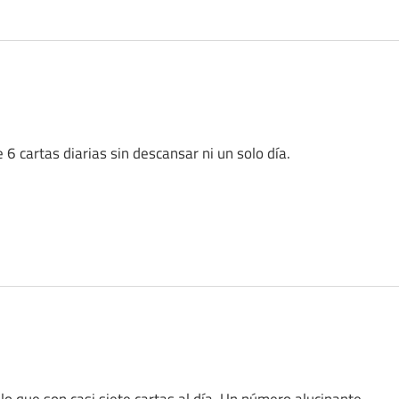
cartas diarias sin descansar ni un solo día.
o que son casi siete cartas al día. Un número alucinante.