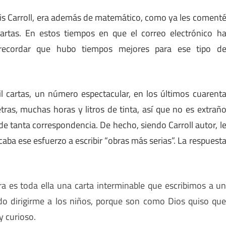
s Carroll, era además de matemático, como ya les coment
cartas. En estos tiempos en que el correo electrónico h
recordar que hubo tiempos mejores para ese tipo d
il cartas, un número espectacular, en los últimos cuarent
ras, muchas horas y litros de tinta, así que no es extrañ
e tanta correspondencia. De hecho, siendo Carroll autor, l
ba ese esfuerzo a escribir “obras más serias”. La respuest
ra es toda ella una carta interminable que escribimos a u
ido dirigirme a los niños, porque son como Dios quiso qu
y curioso.