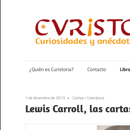
Saltar
al
contenido
Curiosidades
y
anécdotas
¿Quién es Curistoria?
Contacto
Libr
de
la
historia
1 de diciembre de 2013
Cartas
/
Literatura
Lewis Carroll, las carta