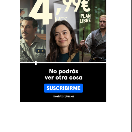
é
a
e
a
o
e
a
n
e