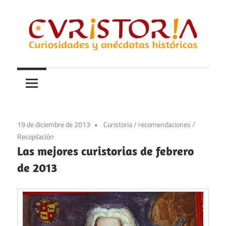
Saltar
al
contenido
Curiosidades
Curistoria
y
anécdotas
de
la
19 de diciembre de 2013
Curistoria
/
recomendaciones
/
historia
Recopilación
Las mejores curistorias de febrero
de 2013