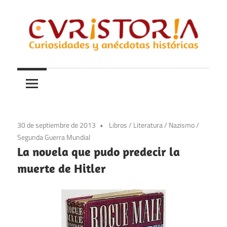
Saltar
al
contenido
Curiosidades
Curistoria
y
anécdotas
de
la
30 de septiembre de 2013
Libros
/
Literatura
/
Nazismo
/
historia
Segunda Guerra Mundial
La novela que pudo predecir la
muerte de Hitler