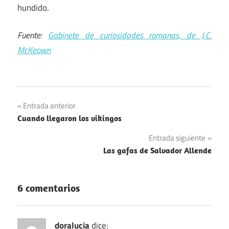
hundido.
Fuente:
Gabinete de curiosidades romanas, de J.C.
McKeown
Navegación
Entrada anterior
Cuando llegaron los vikingos
de
Entrada siguiente
entradas
Las gafas de Salvador Allende
6 comentarios
doralucia
dice: