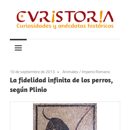
Saltar
al
contenido
Curiosidades
Curistoria
y
anécdotas
de
la
10 de septiembre de 2013
Animales
/
Imperio Romano
historia
La fidelidad infinita de los perros,
según Plinio