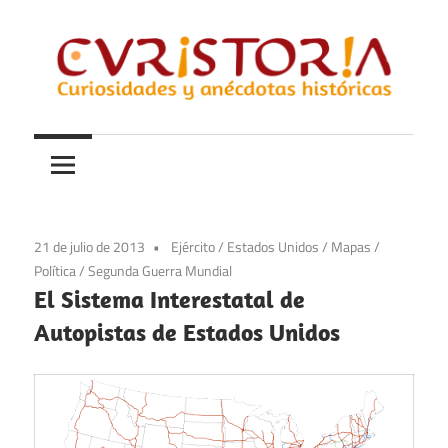
Saltar
al
contenido
Curiosidades
Curistoria
y
anécdotas
de
la
21 de julio de 2013
Ejército
/
Estados Unidos
/
Mapas
/
historia
Política
/
Segunda Guerra Mundial
El Sistema Interestatal de
Autopistas de Estados Unidos