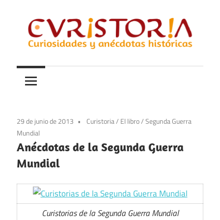
Saltar
al
contenido
Curiosidades
Curistoria
y
anécdotas
de
la
29 de junio de 2013
Curistoria
/
El libro
/
Segunda Guerra
historia
Mundial
Anécdotas de la Segunda Guerra
Mundial
Curistorias de la Segunda Guerra Mundial