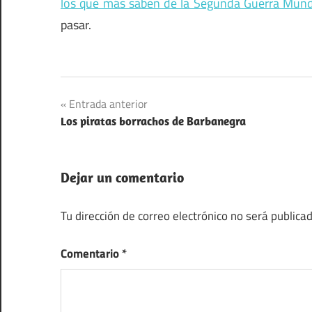
los que más saben de la Segunda Guerra Mund
pasar.
Navegación
Entrada anterior
Los piratas borrachos de Barbanegra
de
entradas
Dejar un comentario
Tu dirección de correo electrónico no será publicad
Comentario
*