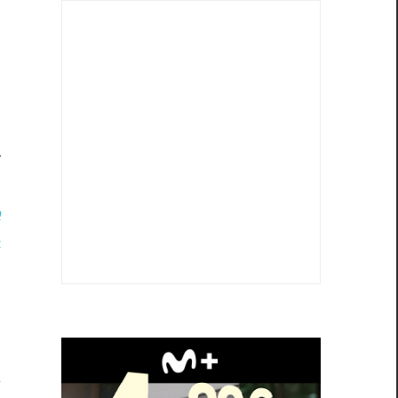
r
a
o
é
n
a
n