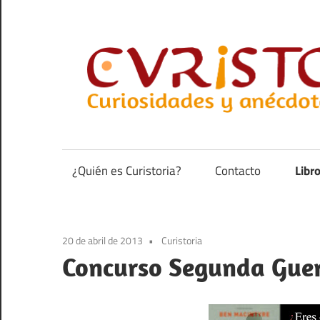
Saltar
al
contenido
Curiosidades
y
anécdotas
¿Quién es Curistoria?
Contacto
Libr
de
la
historia
20 de abril de 2013
Curistoria
Concurso Segunda Guer