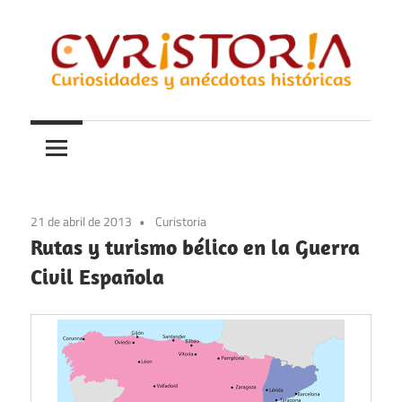
Saltar
al
contenido
Curiosidades
Curistoria
y
anécdotas
de
la
21 de abril de 2013
Curistoria
historia
Rutas y turismo bélico en la Guerra
Civil Española