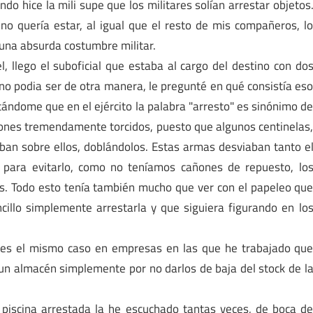
do hice la mili supe que los militares solían arrestar objetos
no quería estar, al igual que el resto de mis compañeros, l
 una absurda costumbre militar.
, llego el suboficial que estaba al cargo del destino con do
 no podia ser de otra manera, le pregunté en qué consistía es
ándome que en el ejército la palabra "arresto" es sinónimo d
cañones tremendamente torcidos, puesto que algunos centinelas
aban sobre ellos, doblándolos. Estas armas desviaban tanto e
y para evitarlo, como no teníamos cañones de repuesto, lo
os. Todo esto tenía también mucho que ver con el papeleo qu
illo simplemente arrestarla y que siguiera figurando en lo
eces el mismo caso en empresas en las que he trabajado qu
un almacén simplemente por no darlos de baja del stock de l
y la piscina arrestada la he escuchado tantas veces, de boca d