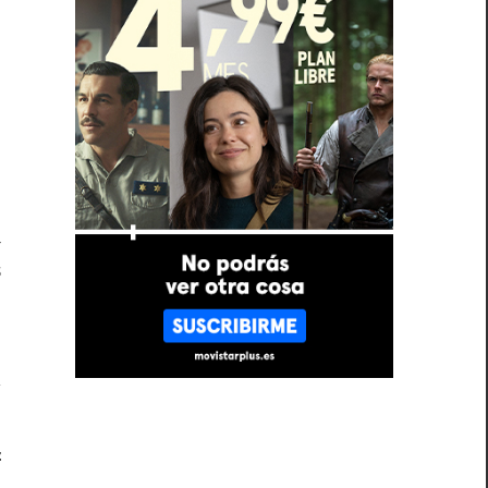
s
a
,
o
a
s
z