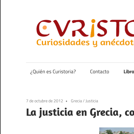
Saltar
al
contenido
Curiosidades
y
anécdotas
¿Quién es Curistoria?
Contacto
Libr
de
la
historia
7 de octubre de 2012
Grecia
/
Justicia
La justicia en Grecia, c