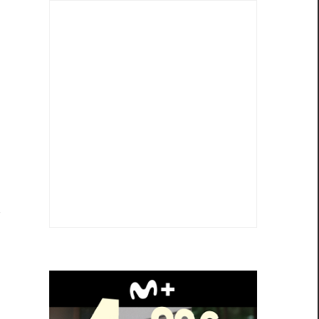
e
y
n
o
,