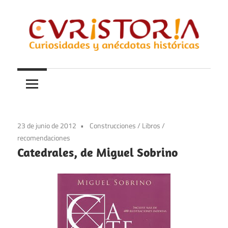
Saltar
al
contenido
Curiosidades
Curistoria
y
anécdotas
de
la
23 de junio de 2012
Construcciones
/
Libros
/
historia
recomendaciones
Catedrales, de Miguel Sobrino