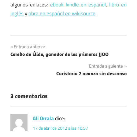
algunos enlaces:
ebook kindle en español
,
libro en
inglés
y
obra en español en wikisource
.
Navegación
Entrada anterior
Corebo de Élide, ganador de los primeros JJOO
de
Entrada siguiente
entradas
Curistoria 2 avanza sin descanso
3 comentarios
Ali Orrala
dice:
17 de abril de 2012 a las 10:57