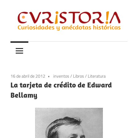
Saltar
al
contenido
Curiosidades
Curistoria
y
anécdotas
de
la
16 de abril de 2012
inventos
/
Libros
/
Literatura
historia
La tarjeta de crédito de Edward
Bellamy