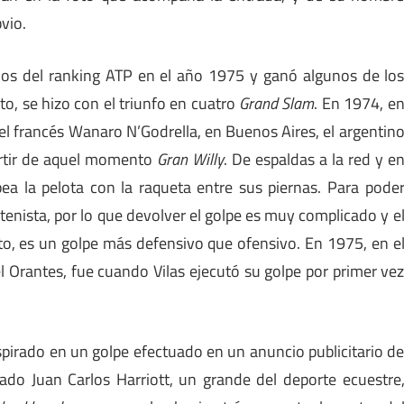
vio.
dos del ranking ATP en el año 1975 y ganó algunos de lo
o, se hizo con el triunfo en cuatro
Grand
Slam
. En 1974, e
 el francés Wanaro N’Godrella, en Buenos Aires, el argentin
artir de aquel momento
Gran
Willy
. De espaldas a la red y e
pea la pelota con la raqueta entre sus piernas. Para pode
 tenista, por lo que devolver el golpe es muy complicado y e
to, es un golpe más defensivo que ofensivo. En 1975, en e
l Orantes, fue cuando Vilas ejecutó su golpe por primer ve
nspirado en un golpe efectuado en un anuncio publicitario d
do Juan Carlos Harriott, un grande del deporte ecuestre