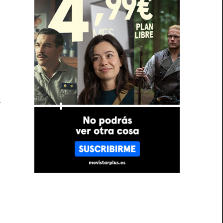
s
n
o
n
r
l
l
z
e
,