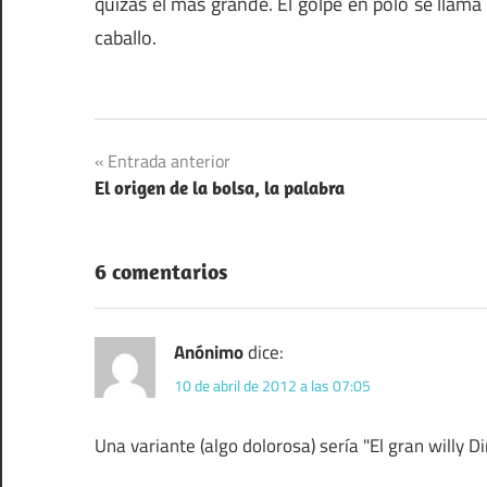
quizás el más grande. El golpe en polo se llama
caballo.
Navegación
Entrada anterior
El origen de la bolsa, la palabra
de
entradas
6 comentarios
Anónimo
dice:
10 de abril de 2012 a las 07:05
Una variante (algo dolorosa) sería "El gran willy D