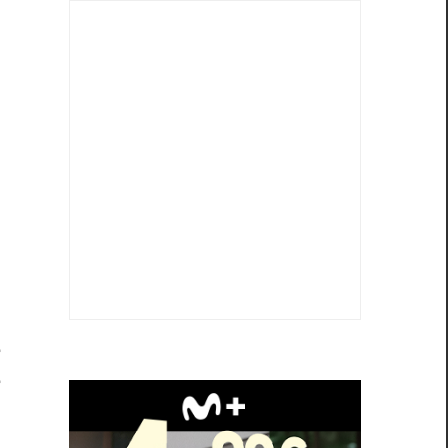
e
e
,
e