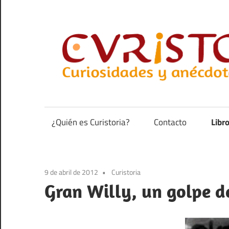
Saltar
al
contenido
Curiosidades
y
anécdotas
¿Quién es Curistoria?
Contacto
Libr
de
la
historia
9 de abril de 2012
Curistoria
Gran Willy, un golpe d