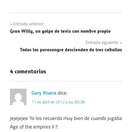
Navegación
Entrada anterior
Gran Willy, un golpe de tenis con nombre propio
de
Entrada siguiente
entradas
Todos los purasangre descienden de tres caballos
4 comentarios
Gary Rivera
dice:
11 de abril de 2012 a las 00:38
jejejejee Yo los recuerdo muy bien de cuando jugaba
Age of the empires II !!