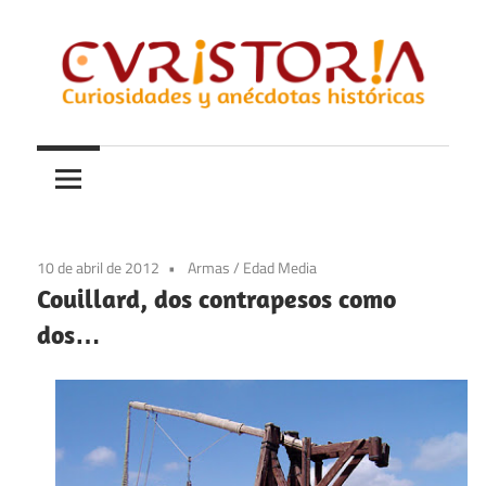
Saltar
al
contenido
Curiosidades
Curistoria
y
anécdotas
de
la
10 de abril de 2012
Armas
/
Edad Media
historia
Couillard, dos contrapesos como
dos…